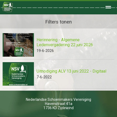
Welkom
Filters tonen
Herinnering - Algemene
Home
Zoeken
Foto's
Ledenvergadering 22 juni 2026
19-6-2026
Uitnodiging ALV 13 juni 2022 - Digitaal
7-6-2022
Nederlandse Schoenmakers Vereniging
Havenstraat 41a
1736 KD
Zijdewind