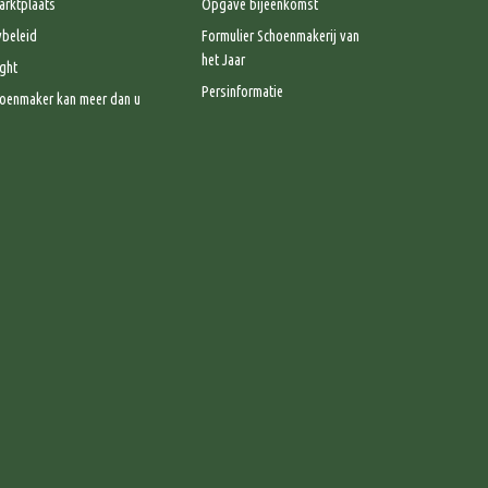
rktplaats
Opgave bijeenkomst
ybeleid
Formulier Schoenmakerij van
het Jaar
ght
Persinformatie
oenmaker kan meer dan u