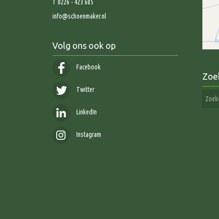
T 0226 - 423 685
info@schoenmaker.nl
Volg ons ook op
Facebook
Zoe
Twitter
LinkedIn
Instagram