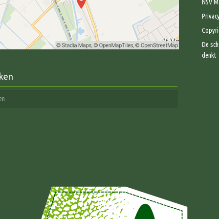
NSV Ma
Privac
Copyri
De sch
denkt
ken