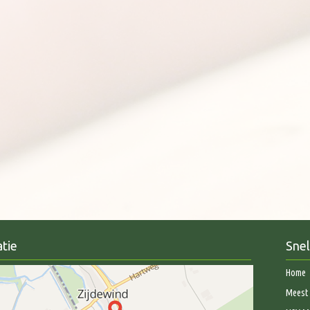
tie
Snel
Home
Meest 