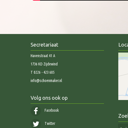
Secretariaat
Loca
Havenstraat 41 A
1736 KD Zijdewind
T 0226 - 423 685
info@schoenmaker.nl
Volg ons ook op
Facebook
Zoe
Twitter