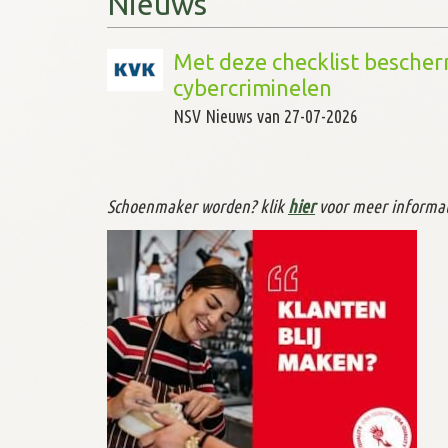
Nieuws
Met deze checklist bescherm
cybercriminelen
NSV Nieuws van 27-07-2026
Europese Vakwedstrijden 2
NSV Nieuws van 27-07-2026
Schoenmaker worden? klik
hier
voor meer informat
Belangrijke data voor onde
en tips
NSV Nieuws van 27-07-2026
Nederland
NSV Nieuws van 24-07-2026