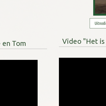
I&E onmisbaar?
Uitnodi
Video "Het is
e en Tom