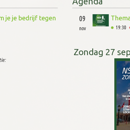
Agenda
Bestu
28
 je je bedrijf tegen
20:00
okt
Thema
09
19:30
nov
027 – Doe mee!
Zondag 27 sep
ie:
rnemers, deadlines