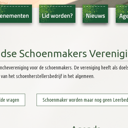
il, binnensteden en
 mee?
dse Schoenmakers Verenig
chevereniging voor de schoenmakers. De vereniging heeft als doels
 van het schoenherstellersbedrijf in het algemeen.
temaatregelen
Bestu
16
20:00
sep
lde vragen
Schoenmaker worden maar nog geen Leerbedr
NSV Fa
27
11:30
sep