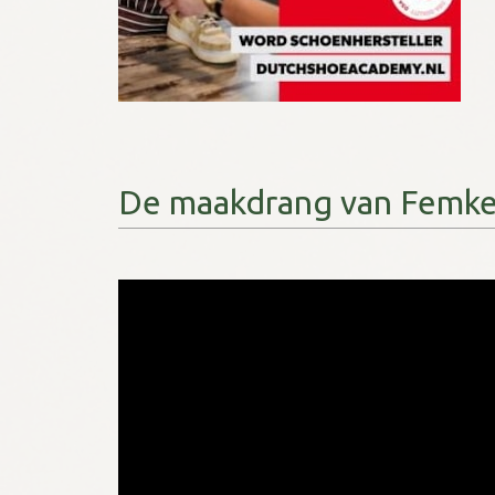
Checklist: Waarom is een R
NSV Nieuws van 20-07-2026
De maakdrang van Femk