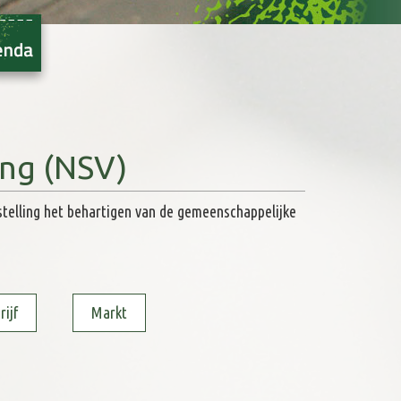
ing (NSV)
telling het behartigen van de gemeenschappelijke
ursvergadering
22:00
ijf
Markt
milie-dag
17:00