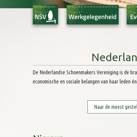
Manifest investeren in reta
dorpskernen
NSV Nieuws van 31-07-2026
Prinsjesdag peiling: Doet u
Nederlan
NSV Nieuws van 31-07-2026
De Nederlandse Schoenmakers Vereniging is de bran
economische en sociale belangen van haar leden én
Onderzoek AWVN naar Hit
NSV Nieuws van 31-07-2026
Naar de meest geste
Kalenderkaartjesactie 2027
NSV Nieuws van 27-07-2026