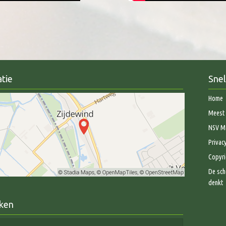
tie
Snel
Home
Meest 
NSV Ma
Privac
Copyri
De sch
denkt
ken