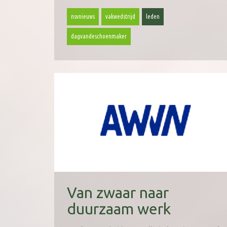
nsvnieuws
vakwedstrijd
leden
dagvandeschoenmaker
Van zwaar naar
duurzaam werk