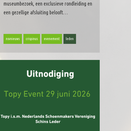
museumbezoek, een exclusieve rondleiding en
een gezellige afsluiting belooft…
nsvnieuws
crispinus
evenement
leden