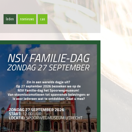
leden
nsvnieuws
cao