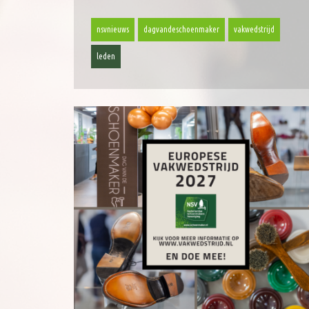
nsvnieuws
dagvandeschoenmaker
vakwedstrijd
leden