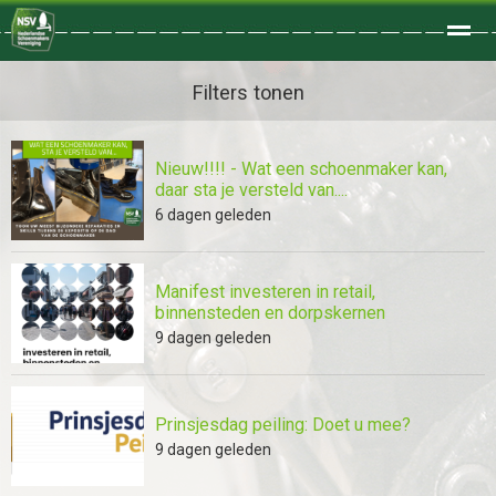
Welkom
Filters tonen
Nieuw!!!! - Wat een schoenmaker kan,
Home
Zoeken
Foto's
daar sta je versteld van....
6 dagen geleden
Manifest investeren in retail,
binnensteden en dorpskernen
9 dagen geleden
Prinsjesdag peiling: Doet u mee?
9 dagen geleden