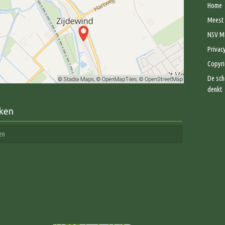
Home
Meest 
NSV Ma
Privac
Copyri
De sch
denkt
ken