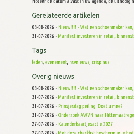
Noteer de datum alvast in uw agenda, de uitnodigi
Gerelateerde artikelen
03-08-2026
-
Nieuw!!!! - Wat een schoenmaker kan, d
31-07-2026
-
Manifest investeren in retail, binnen
Tags
leden
,
evenement
,
nsvnieuws
,
crispinus
Overig nieuws
03-08-2026
-
Nieuw!!!! - Wat een schoenmaker kan, d
31-07-2026
-
Manifest investeren in retail, binnen
31-07-2026
-
Prinsjesdag peiling: Doet u mee?
31-07-2026
-
Onderzoek AWVN naar Hittemaatrege
27-07-2026
-
Kalenderkaartjesactie 2027
27-07-2026
-
Met deze checklist bescherm je je bed