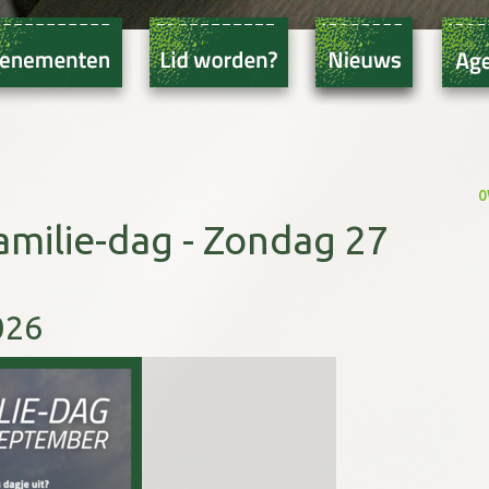
o
amilie-dag - Zondag 27
026