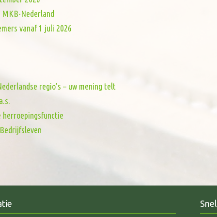
van MKB-Nederland
mers vanaf 1 juli 2026
ederlandse regio’s – uw mening telt
a.s.
e herroepingsfunctie
Bedrijfsleven
tie
Snel