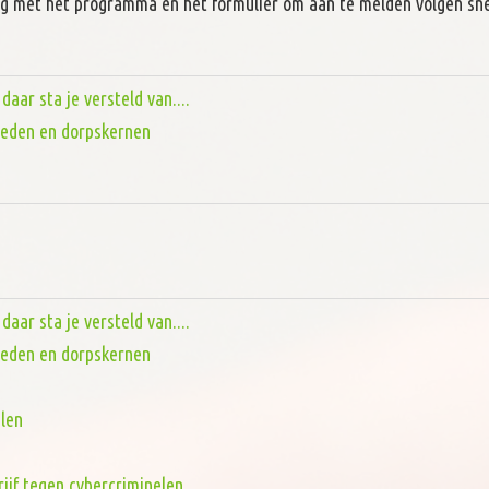
ng met het programma en het formulier om aan te melden volgen sne
aar sta je versteld van....
steden en dorpskernen
aar sta je versteld van....
steden en dorpskernen
len
rijf tegen cybercriminelen