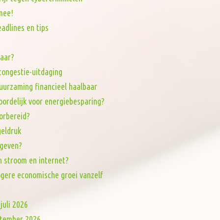
mee!
adlines en tips
baar?
tcongestie-uitdaging
uurzaming financieel haalbaar
oordelijk voor energiebesparing?
orbereid?
eldruk
 geven?
n stroom en internet?
ogere economische groei vanzelf
juli 2026
eptember 2026