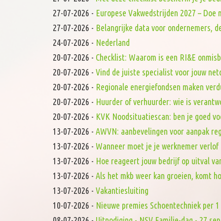
27-07-2026
-
Europese Vakwedstrijden 2027 – Doe 
27-07-2026
-
Belangrijke data voor ondernemers, de
24-07-2026
-
Nederland
20-07-2026
-
Checklist: Waarom is een RI&E onmis
20-07-2026
-
Vind de juiste specialist voor jouw ne
20-07-2026
-
Regionale energiefondsen maken verd
20-07-2026
-
Huurder of verhuurder: wie is verantw
20-07-2026
-
KVK Noodsituatiescan: ben je goed vo
13-07-2026
-
AWVN: aanbevelingen voor aanpak reg
13-07-2026
-
Wanneer moet je je werknemer verlof
13-07-2026
-
Hoe reageert jouw bedrijf op uitval va
13-07-2026
-
Als het mkb weer kan groeien, komt h
13-07-2026
-
Vakantiesluiting
10-07-2026
-
Nieuwe premies Schoentechniek per 1 
08-07-2026
-
Uitnodiging - NSV Familie-dag - 27 s