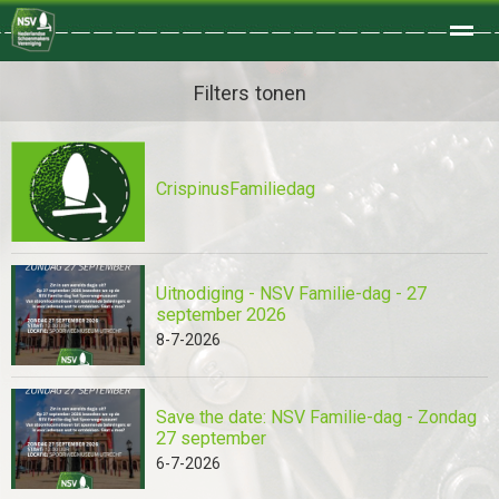
Welkom
Filters tonen
Home
Zoeken
Foto's
CrispinusFamiliedag
Uitnodiging - NSV Familie-dag - 27
september 2026
8-7-2026
Save the date: NSV Familie-dag - Zondag
27 september
6-7-2026