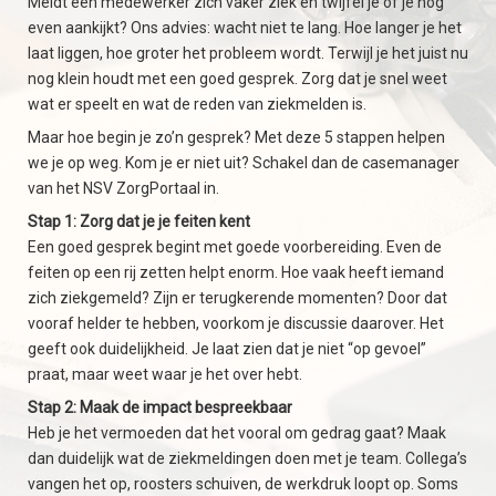
Meldt een medewerker zich vaker ziek en twijfel je of je nog
even aankijkt? Ons advies: wacht niet te lang. Hoe langer je het
laat liggen, hoe groter het probleem wordt. Terwijl je het juist nu
nog klein houdt met een goed gesprek. Zorg dat je snel weet
wat er speelt en wat de reden van ziekmelden is.
Maar hoe begin je zo’n gesprek? Met deze 5 stappen helpen
we je op weg. Kom je er niet uit? Schakel dan de casemanager
van het NSV ZorgPortaal in.
Stap 1: Zorg dat je je feiten kent
Een goed gesprek begint met goede voorbereiding. Even de
feiten op een rij zetten helpt enorm. Hoe vaak heeft iemand
zich ziekgemeld? Zijn er terugkerende momenten? Door dat
vooraf helder te hebben, voorkom je discussie daarover. Het
geeft ook duidelijkheid. Je laat zien dat je niet “op gevoel”
praat, maar weet waar je het over hebt.
Stap 2: Maak de impact bespreekbaar
Heb je het vermoeden dat het vooral om gedrag gaat? Maak
dan duidelijk wat de ziekmeldingen doen met je team. Collega’s
vangen het op, roosters schuiven, de werkdruk loopt op. Soms