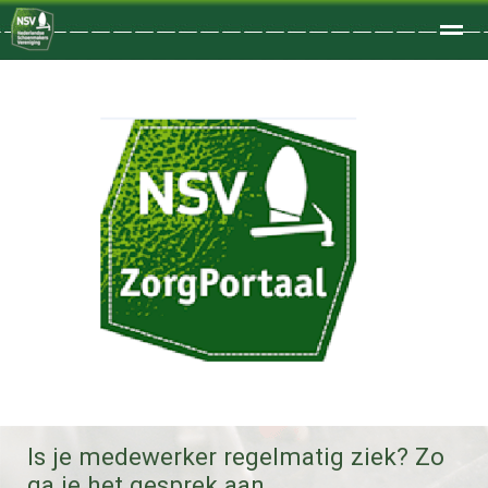
Welkom
Home
Zoeken
Foto's
Is je medewerker regelmatig ziek? Zo
ga je het gesprek aan