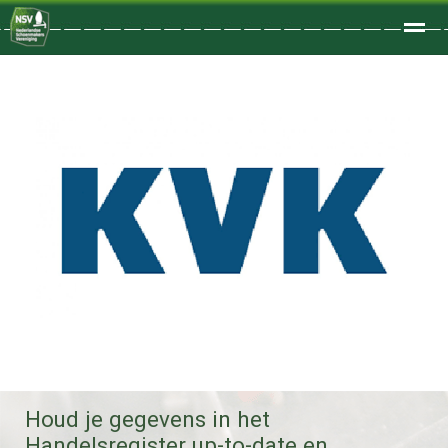
Welkom
Home
Zoeken
Foto's
Houd je gegevens in het
Handelsregister up-to-date en