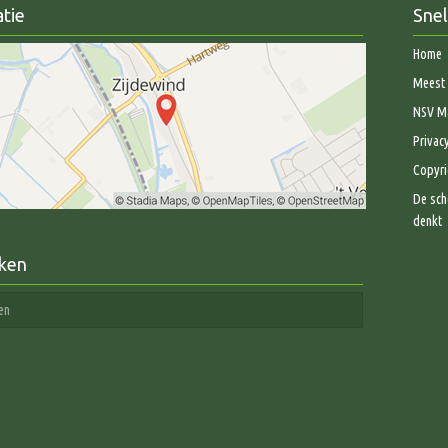
tie
Snel
Home
Meest 
NSV Ma
Privac
Copyri
De sch
denkt
ken