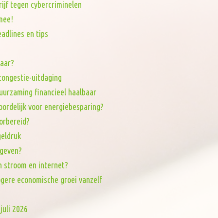
rijf tegen cybercriminelen
mee!
adlines en tips
baar?
tcongestie-uitdaging
uurzaming financieel haalbaar
oordelijk voor energiebesparing?
orbereid?
eldruk
 geven?
n stroom en internet?
ogere economische groei vanzelf
juli 2026