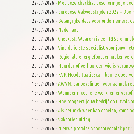
27-07-2026
-
Met deze checklist bescherm je je bed
27-07-2026
-
Europese Vakwedstrijden 2027 – Doe 
27-07-2026
-
Belangrijke data voor ondernemers, de
24-07-2026
-
Nederland
20-07-2026
-
Checklist: Waarom is een RI&E onmis
20-07-2026
-
Vind de juiste specialist voor jouw ne
20-07-2026
-
Regionale energiefondsen maken verd
20-07-2026
-
Huurder of verhuurder: wie is verantw
20-07-2026
-
KVK Noodsituatiescan: ben je goed vo
13-07-2026
-
AWVN: aanbevelingen voor aanpak reg
13-07-2026
-
Wanneer moet je je werknemer verlof
13-07-2026
-
Hoe reageert jouw bedrijf op uitval va
13-07-2026
-
Als het mkb weer kan groeien, komt h
13-07-2026
-
Vakantiesluiting
10-07-2026
-
Nieuwe premies Schoentechniek per 1 