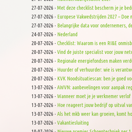
27-07-2026
-
Met deze checklist bescherm je je bed
27-07-2026
-
Europese Vakwedstrijden 2027 – Doe 
27-07-2026
-
Belangrijke data voor ondernemers, de
24-07-2026
-
Nederland
20-07-2026
-
Checklist: Waarom is een RI&E onmis
20-07-2026
-
Vind de juiste specialist voor jouw ne
20-07-2026
-
Regionale energiefondsen maken verd
20-07-2026
-
Huurder of verhuurder: wie is verantw
20-07-2026
-
KVK Noodsituatiescan: ben je goed vo
13-07-2026
-
AWVN: aanbevelingen voor aanpak reg
13-07-2026
-
Wanneer moet je je werknemer verlof
13-07-2026
-
Hoe reageert jouw bedrijf op uitval va
13-07-2026
-
Als het mkb weer kan groeien, komt h
13-07-2026
-
Vakantiesluiting
10-07-2026
-
Nieuwe premies Schoentechniek per 1 