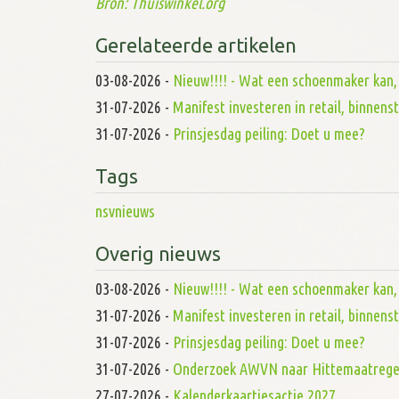
Bron: Thuiswinkel.org
Gerelateerde artikelen
03-08-2026
-
Nieuw!!!! - Wat een schoenmaker kan, d
31-07-2026
-
Manifest investeren in retail, binnen
31-07-2026
-
Prinsjesdag peiling: Doet u mee?
Tags
nsvnieuws
Overig nieuws
03-08-2026
-
Nieuw!!!! - Wat een schoenmaker kan, d
31-07-2026
-
Manifest investeren in retail, binnen
31-07-2026
-
Prinsjesdag peiling: Doet u mee?
31-07-2026
-
Onderzoek AWVN naar Hittemaatrege
27-07-2026
-
Kalenderkaartjesactie 2027