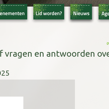
o
jf vragen en antwoorden ov
025