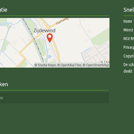
tie
Snel
Home
Meest 
NSV Ma
Privac
Copyri
De sch
denkt
ken