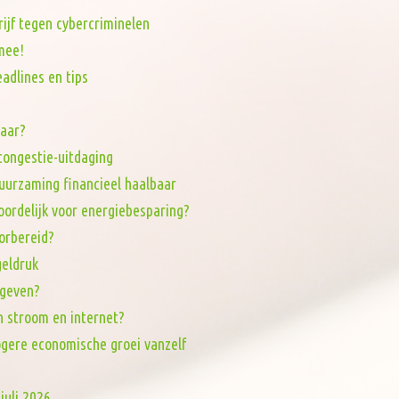
rijf tegen cybercriminelen
mee!
adlines en tips
baar?
tcongestie-uitdaging
uurzaming financieel haalbaar
oordelijk voor energiebesparing?
orbereid?
eldruk
 geven?
n stroom en internet?
ogere economische groei vanzelf
juli 2026