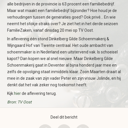
alle bedrijven in de provincie is 63 procent een familiebedrijf.
Maar wat maakt een familiebedrijf bijzonder? Hoe houd je de
verhoudingen tussen de generaties goed? Ook privé… En wie
neemt het stokje straks over? Je ziet het in het derde seizoen
FamilieZaken, vanaf dinsdag 20 mei op TV Oost.
In aflevering één stond Dinkelberg Gilde Schoenmakerij &
Wijngaard Hof van Twente centraal. Het oude ambacht van
schoenmaker is in Nederland een uitstervend vak. Is schoeisel
kapot? Dan kopen we al snel nieuwe. Maar Dinkelberg Gilde
Schoenmakerij gaat in Deventer al bijna honderd jaar mee en
zelfs de opvolging staat inmiddels klaar. Zoon Maarten draait al
mee in de zaak van zijn vader Peter en zijn vrouw Jolinde, en hij
denkt dat het vak zeker nog toekomst heeft.
Kijk
hier
de aflevering terug.
Bron: TV Oost
Deel dit bericht