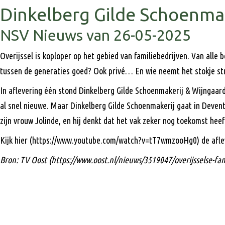
Dinkelberg Gilde Schoenmak
NSV Nieuws van 26-05-2025
Overijssel is koploper op het gebied van familiebedrijven. Van alle 
tussen de generaties goed? Ook privé… En wie neemt het stokje str
In aflevering één stond Dinkelberg Gilde Schoenmakerij & Wijngaar
al snel nieuwe. Maar Dinkelberg Gilde Schoenmakerij gaat in Devente
zijn vrouw Jolinde, en hij denkt dat het vak zeker nog toekomst heef
Kijk hier (https://www.youtube.com/watch?v=tT7wmzooHg0) de aflev
Bron: TV Oost (https://www.oost.nl/nieuws/3519047/overijsselse-fami