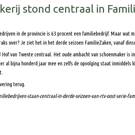
erij stond centraal in Fami
bedrijven in de provincie is 63 procent een familiebedrijf. Maar wat
aks over? Je ziet het in het derde seizoen FamilieZaken, vanaf din
d Hof van Twente centraal. Het oude ambacht van schoenmaker is in
r al bijna honderd jaar mee en zelfs de opvolging staat inmiddels k
t.
ering terug.
liebedrijven-staan-centraal-in-derde-seizoen-van-rtv-oost-serie-fam