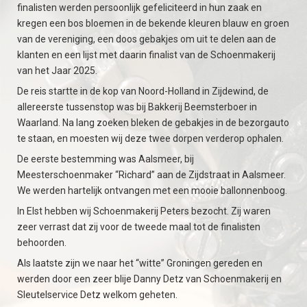
finalisten werden persoonlijk gefeliciteerd in hun zaak en
kregen een bos bloemen in de bekende kleuren blauw en groen
van de vereniging, een doos gebakjes om uit te delen aan de
klanten en een lijst met daarin finalist van de Schoenmakerij
van het Jaar 2025.
De reis startte in de kop van Noord-Holland in Zijdewind, de
allereerste tussenstop was bij Bakkerij Beemsterboer in
Waarland. Na lang zoeken bleken de gebakjes in de bezorgauto
te staan, en moesten wij deze twee dorpen verderop ophalen.
De eerste bestemming was Aalsmeer, bij
Meesterschoenmaker “Richard” aan de Zijdstraat in Aalsmeer.
We werden hartelijk ontvangen met een mooie ballonnenboog.
In Elst hebben wij Schoenmakerij Peters bezocht. Zij waren
zeer verrast dat zij voor de tweede maal tot de finalisten
behoorden.
Als laatste zijn we naar het “witte” Groningen gereden en
werden door een zeer blije Danny Detz van Schoenmakerij en
Sleutelservice Detz welkom geheten.