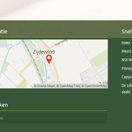
tie
Snel
Home
Meest 
NSV Ma
Privac
Copyri
De sch
denkt
ken