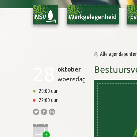
Alle agendapunte
28
Bestuursv
oktober
woensdag
20:00 uur
22:00 uur