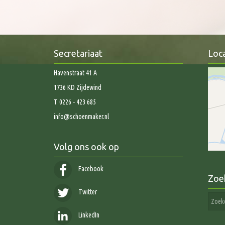
Secretariaat
Loca
Havenstraat 41 A
1736 KD Zijdewind
T 0226 - 423 685
info@schoenmaker.nl
Volg ons ook op
Facebook
Zoe
Twitter
LinkedIn