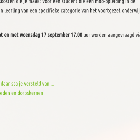
kosten die je maakt voor een student die een mbo-opleiding in de
en leerling van een specifieke categorie van het voortgezet onderwi
tot en met woensdag 17 september 17.00
uur worden aangevraagd vi
aar sta je versteld van....
steden en dorpskernen