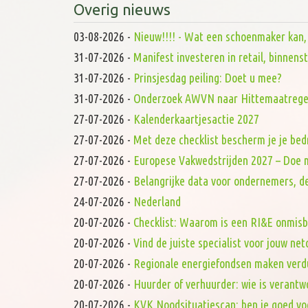
Overig nieuws
03-08-2026
-
Nieuw!!!! - Wat een schoenmaker kan, d
31-07-2026
-
Manifest investeren in retail, binnen
31-07-2026
-
Prinsjesdag peiling: Doet u mee?
31-07-2026
-
Onderzoek AWVN naar Hittemaatrege
27-07-2026
-
Kalenderkaartjesactie 2027
27-07-2026
-
Met deze checklist bescherm je je bed
27-07-2026
-
Europese Vakwedstrijden 2027 – Doe 
27-07-2026
-
Belangrijke data voor ondernemers, de
24-07-2026
-
Nederland
20-07-2026
-
Checklist: Waarom is een RI&E onmis
20-07-2026
-
Vind de juiste specialist voor jouw ne
20-07-2026
-
Regionale energiefondsen maken verd
20-07-2026
-
Huurder of verhuurder: wie is verantw
20-07-2026
-
KVK Noodsituatiescan: ben je goed vo