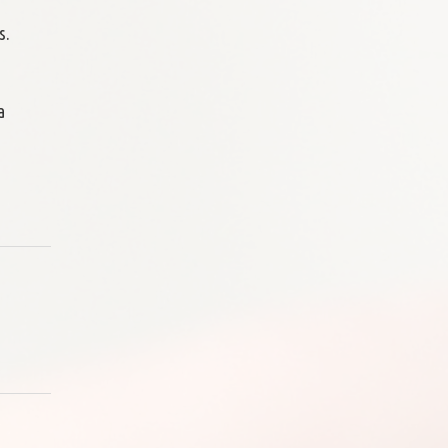
js.
a