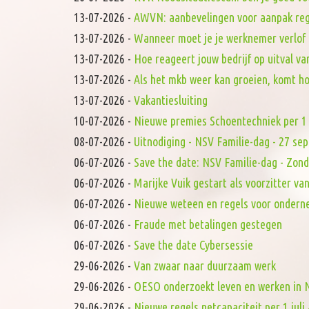
13-07-2026
-
AWVN: aanbevelingen voor aanpak reg
13-07-2026
-
Wanneer moet je je werknemer verlof
13-07-2026
-
Hoe reageert jouw bedrijf op uitval va
13-07-2026
-
Als het mkb weer kan groeien, komt h
13-07-2026
-
Vakantiesluiting
10-07-2026
-
Nieuwe premies Schoentechniek per 1 
08-07-2026
-
Uitnodiging - NSV Familie-dag - 27 s
06-07-2026
-
Save the date: NSV Familie-dag - Zon
06-07-2026
-
Marijke Vuik gestart als voorzitter 
06-07-2026
-
Nieuwe weteen en regels voor onderne
06-07-2026
-
Fraude met betalingen gestegen
06-07-2026
-
Save the date Cybersessie
29-06-2026
-
Van zwaar naar duurzaam werk
29-06-2026
-
OESO onderzoekt leven en werken in N
29-06-2026
-
Nieuwe regels netcapaciteit per 1 juli 