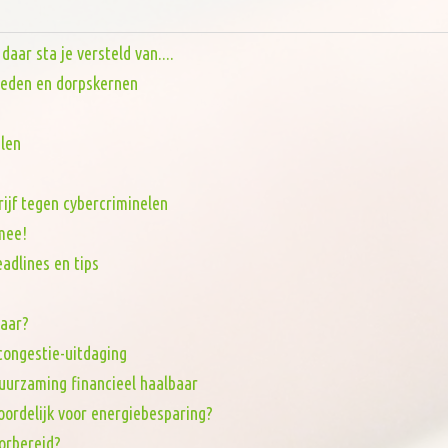
aar sta je versteld van....
steden en dorpskernen
len
rijf tegen cybercriminelen
mee!
adlines en tips
baar?
tcongestie-uitdaging
uurzaming financieel haalbaar
oordelijk voor energiebesparing?
orbereid?