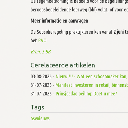
De tegemoetkoming is bedoeld voor de begeleidings
beroepsbegeleidende leerweg (bbl) volgt, of voor e
Meer informatie en aanvragen
De Subsidieregeling praktijkleren kan vanaf
2 juni 
het
RVO
.
Bron: S-BB
Gerelateerde artikelen
03-08-2026
-
Nieuw!!!! - Wat een schoenmaker kan, d
31-07-2026
-
Manifest investeren in retail, binnen
31-07-2026
-
Prinsjesdag peiling: Doet u mee?
Tags
nsvnieuws