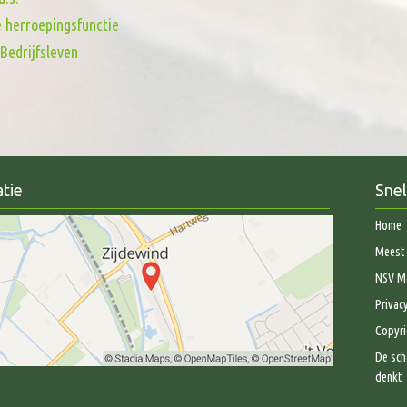
e herroepingsfunctie
Bedrijfsleven
tie
Snel
Home
Meest 
NSV Ma
Privac
Copyri
De sch
denkt