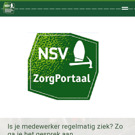
Welkom
Home
Zoeken
Foto's
Is je medewerker regelmatig ziek? Zo
ga je het gesprek aan