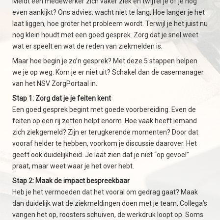
Meldt een medewerker zich vaker ziek en twijfel je of je nog
even aankijkt? Ons advies: wacht niet te lang. Hoe langer je het
laat liggen, hoe groter het probleem wordt. Terwijl je het juist nu
nog klein houdt met een goed gesprek. Zorg dat je snel weet
wat er speelt en wat de reden van ziekmelden is.
Maar hoe begin je zo’n gesprek? Met deze 5 stappen helpen
we je op weg. Kom je er niet uit? Schakel dan de casemanager
van het NSV ZorgPortaal in.
Stap 1: Zorg dat je je feiten kent
Een goed gesprek begint met goede voorbereiding. Even de
feiten op een rij zetten helpt enorm. Hoe vaak heeft iemand
zich ziekgemeld? Zijn er terugkerende momenten? Door dat
vooraf helder te hebben, voorkom je discussie daarover. Het
geeft ook duidelijkheid. Je laat zien dat je niet “op gevoel”
praat, maar weet waar je het over hebt.
Stap 2: Maak de impact bespreekbaar
Heb je het vermoeden dat het vooral om gedrag gaat? Maak
dan duidelijk wat de ziekmeldingen doen met je team. Collega’s
vangen het op, roosters schuiven, de werkdruk loopt op. Soms