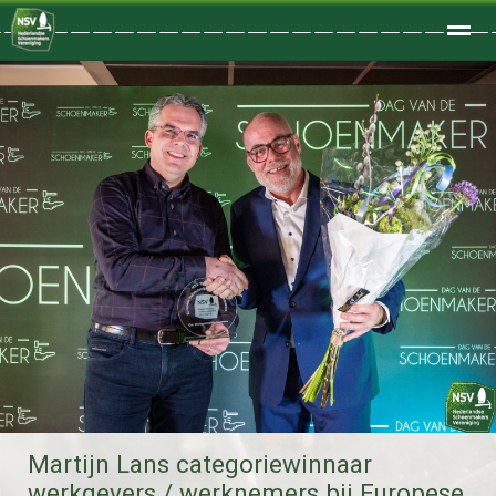
Welkom
Home
Zoeken
Foto's
Martijn Lans categoriewinnaar
werkgevers / werknemers bij Europese