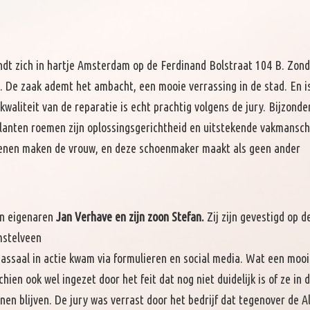
dt zich in hartje Amsterdam op de Ferdinand Bolstraat 104 B. Zon
e. De zaak ademt het ambacht, een mooie verrassing in de stad. En i
kwaliteit van de reparatie is echt prachtig volgens de jury. Bijzonder
lanten roemen zijn oplossingsgerichtheid en uitstekende vakmansch
oenen maken de vrouw, en deze schoenmaker maakt als geen ander
an eigenaren
Jan Verhave en zijn zoon Stefan.
Zij zijn gevestigd op d
mstelveen
assaal in actie kwam via formulieren en social media. Wat een mooi
en ook wel ingezet door het feit dat nog niet duidelijk is of ze in 
en blijven. De jury was verrast door het bedrijf dat tegenover de A