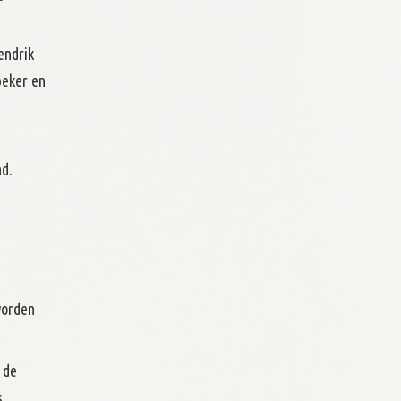
endrik
beker en
nd.
worden
 de
s