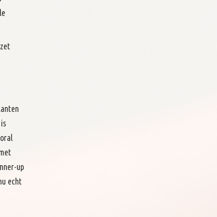
le
ezet
lanten
is
oral
 met
unner-up
nu echt