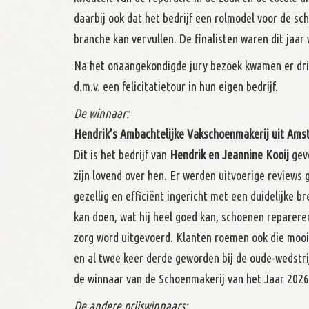
daarbij ook dat het bedrijf een rolmodel voor de s
branche kan vervullen. De finalisten waren dit jaar 
Na het onaangekondigde jury bezoek kwamen er drie fi
d.m.v. een felicitatietour in hun eigen bedrijf.
De winnaar:
Hendrik’s Ambachtelijke Vakschoenmakerij
uit Ams
Dit is het bedrijf van
Hendrik en Jeannine Kooij
geve
zijn lovend over hen. Er werden uitvoerige reviews 
gezellig en efficiënt ingericht met een duidelijke 
kan doen, wat hij heel goed kan, schoenen reparere
zorg word uitgevoerd. Klanten roemen ook die mooi
en al twee keer derde geworden bij de oude-wedstri
de winnaar van de Schoenmakerij van het Jaar 2026
De andere prijswinnaars: