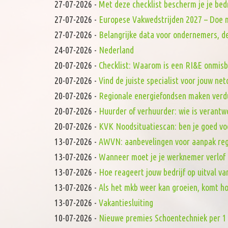
27-07-2026
-
Met deze checklist bescherm je je bed
27-07-2026
-
Europese Vakwedstrijden 2027 – Doe 
27-07-2026
-
Belangrijke data voor ondernemers, de
24-07-2026
-
Nederland
20-07-2026
-
Checklist: Waarom is een RI&E onmis
20-07-2026
-
Vind de juiste specialist voor jouw ne
20-07-2026
-
Regionale energiefondsen maken verd
20-07-2026
-
Huurder of verhuurder: wie is verantw
20-07-2026
-
KVK Noodsituatiescan: ben je goed vo
13-07-2026
-
AWVN: aanbevelingen voor aanpak reg
13-07-2026
-
Wanneer moet je je werknemer verlof
13-07-2026
-
Hoe reageert jouw bedrijf op uitval va
13-07-2026
-
Als het mkb weer kan groeien, komt h
13-07-2026
-
Vakantiesluiting
10-07-2026
-
Nieuwe premies Schoentechniek per 1 