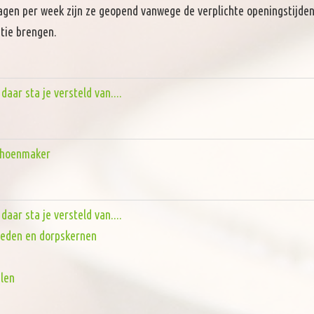
dagen per week zijn ze geopend vanwege de verplichte openingstijden
tie brengen.
aar sta je versteld van....
choenmaker
aar sta je versteld van....
steden en dorpskernen
len