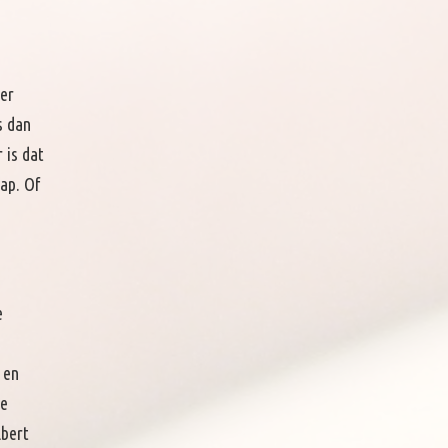
der
s dan
 is dat
ap. Of
e
 en
de
lbert