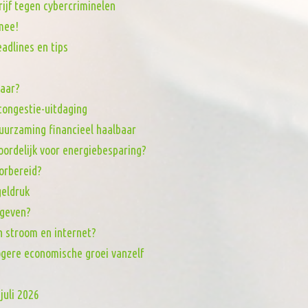
rijf tegen cybercriminelen
mee!
adlines en tips
baar?
tcongestie-uitdaging
uurzaming financieel haalbaar
oordelijk voor energiebesparing?
orbereid?
eldruk
 geven?
n stroom en internet?
ogere economische groei vanzelf
juli 2026