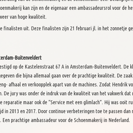
choenmakerij kan zijn en de eigenaar een ambassadeursrol voor de he
weer van hoge kwaliteit.
nalisten uit. Deze finalisten zijn 21 februari jl. in het zonnetje g
terdam-Buitenveldert
stigd op de Kastelenstraat 67 A in Amsterdam-Buitenveldert. De k
gegeven die bijna allemaal gaan over de prachtige kwaliteit. De zaak 
breng- afhaal en verkoopplek apart van de machines. Zodat Hendrik vo
n. De jury was onder de indruk van de kwaliteit van het vakwerk dat
e reparatie maar ook de “Service met een glimlach”. Hij was ooit r
jd in 2013 en 2017. Door continue verbeteringen toe te passen dan 
. Een prachtige ambassadeur voor de Schoenmakerij in Nederland.