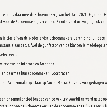
titel en is daarmee de Schoenmakerij van het Jaar 2026. Eigenaar H
 voor de Schoenmakerij vervullen. En uiteraard ontving hij ook de 
n initiatief van de Nederlandse Schoenmakers Vereniging. Bij deze
 instantie aan zet. Ofwel de gunfactor van de klanten is medebepale
eselecteerd:
. reviews op internet en facebook.
en en daarmee hun schoenmakerij voordragen
de #SchoenmakerijvhJaar op Social Media. Of zelfs voorgedragen 
 een onaangekondigd bezoek van de vakjury waarbij er werd gelet op
itstraling van de Schoenmakerij en de schoenmaker zelf. Belangrijk i