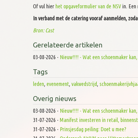
Of vul hier
het opgaveformulier van de NSV
in. Een
In verband met de catering vooraf aanmelden, zodat
Bron: Cast
Gerelateerde artikelen
03-08-2026
-
Nieuw!!!! - Wat een schoenmaker kan, d
Tags
leden
,
evenement
,
vakwedstrijd
,
schoenmakerijvhja
Overig nieuws
03-08-2026
-
Nieuw!!!! - Wat een schoenmaker kan, d
31-07-2026
-
Manifest investeren in retail, binnen
31-07-2026
-
Prinsjesdag peiling: Doet u mee?