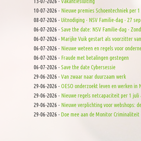
13-07-2026
-
Vakantiesluiting
10-07-2026
-
Nieuwe premies Schoentechniek per 1 
08-07-2026
-
Uitnodiging - NSV Familie-dag - 27 s
06-07-2026
-
Save the date: NSV Familie-dag - Zon
06-07-2026
-
Marijke Vuik gestart als voorzitter 
06-07-2026
-
Nieuwe weteen en regels voor onderne
06-07-2026
-
Fraude met betalingen gestegen
06-07-2026
-
Save the date Cybersessie
29-06-2026
-
Van zwaar naar duurzaam werk
29-06-2026
-
OESO onderzoekt leven en werken in N
29-06-2026
-
Nieuwe regels netcapaciteit per 1 juli 
29-06-2026
-
Nieuwe verplichting voor webshops: d
29-06-2026
-
Doe mee aan de Monitor Criminaliteit 