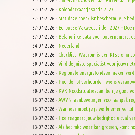
31-07-2026
-
Onderzoek AWVN naar Hittemaatrege
27-07-2026
-
Kalenderkaartjesactie 2027
27-07-2026
-
Met deze checklist bescherm je je bed
27-07-2026
-
Europese Vakwedstrijden 2027 – Doe 
27-07-2026
-
Belangrijke data voor ondernemers, de
24-07-2026
-
Nederland
20-07-2026
-
Checklist: Waarom is een RI&E onmis
20-07-2026
-
Vind de juiste specialist voor jouw ne
20-07-2026
-
Regionale energiefondsen maken verd
20-07-2026
-
Huurder of verhuurder: wie is verantw
20-07-2026
-
KVK Noodsituatiescan: ben je goed vo
13-07-2026
-
AWVN: aanbevelingen voor aanpak reg
13-07-2026
-
Wanneer moet je je werknemer verlof
13-07-2026
-
Hoe reageert jouw bedrijf op uitval va
13-07-2026
-
Als het mkb weer kan groeien, komt h