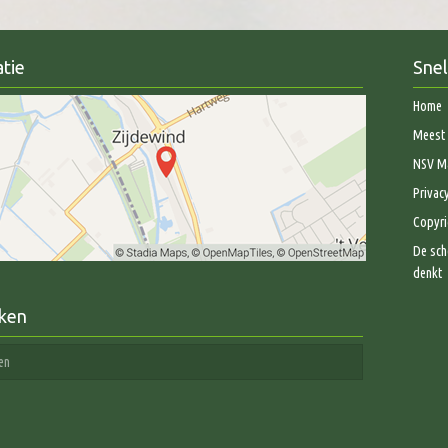
tie
Snel
Home
Meest 
NSV Ma
Privac
Copyri
De sch
denkt
ken