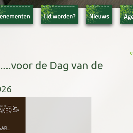
o
...voor de Dag van de
026