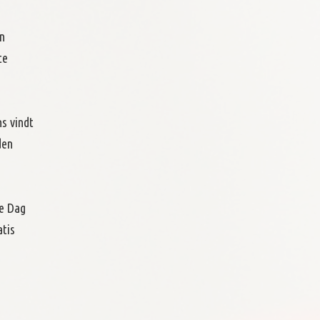
en
te
s vindt
den
de Dag
atis