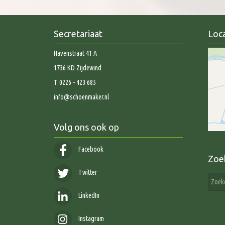
Secretariaat
Loca
Havenstraat 41 A
1736 KD Zijdewind
T 0226 - 423 685
info@schoenmaker.nl
Volg ons ook op
Facebook
Zoe
Twitter
LinkedIn
Instagram