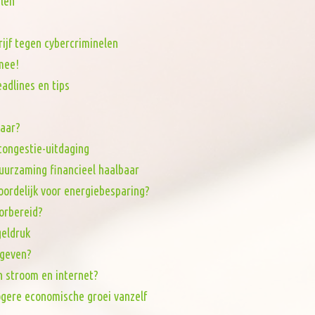
len
rijf tegen cybercriminelen
mee!
adlines en tips
baar?
tcongestie-uitdaging
uurzaming financieel haalbaar
oordelijk voor energiebesparing?
orbereid?
eldruk
 geven?
n stroom en internet?
ogere economische groei vanzelf