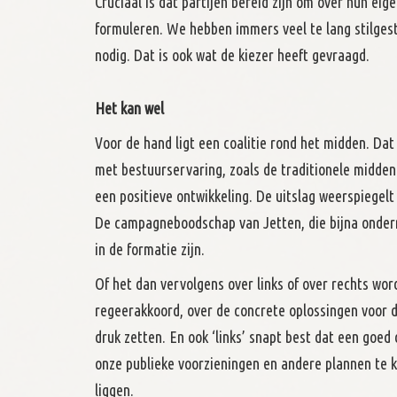
Cruciaal is dat partijen bereid zijn om over hun e
formuleren. We hebben immers veel te lang stilges
nodig. Dat is ook wat de kiezer heeft gevraagd.
Het kan wel
Voor de hand ligt een coalitie rond het midden. Dat
met bestuurservaring, zoals de traditionele midden
een positieve ontwikkeling. De uitslag weerspiege
De campagneboodschap van Jetten, die bijna ondern
in de formatie zijn.
Of het dan vervolgens over links of over rechts wor
regeerakkoord, over de concrete oplossingen voor d
druk zetten. En ook ‘links’ snapt best dat een goe
onze publieke voorzieningen en andere plannen te 
liggen.