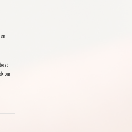
s
nen
 best
ook om