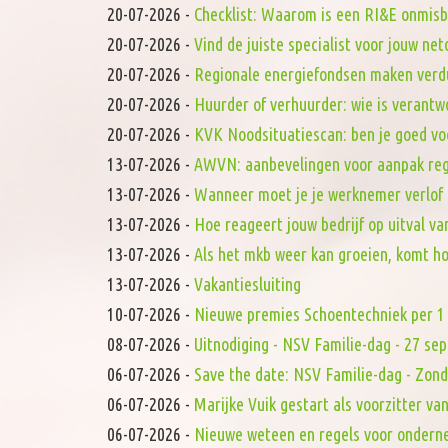
20-07-2026
-
Checklist: Waarom is een RI&E onmis
20-07-2026
-
Vind de juiste specialist voor jouw ne
20-07-2026
-
Regionale energiefondsen maken verd
20-07-2026
-
Huurder of verhuurder: wie is verantw
20-07-2026
-
KVK Noodsituatiescan: ben je goed vo
13-07-2026
-
AWVN: aanbevelingen voor aanpak reg
13-07-2026
-
Wanneer moet je je werknemer verlof
13-07-2026
-
Hoe reageert jouw bedrijf op uitval va
13-07-2026
-
Als het mkb weer kan groeien, komt h
13-07-2026
-
Vakantiesluiting
10-07-2026
-
Nieuwe premies Schoentechniek per 1 
08-07-2026
-
Uitnodiging - NSV Familie-dag - 27 s
06-07-2026
-
Save the date: NSV Familie-dag - Zon
06-07-2026
-
Marijke Vuik gestart als voorzitter 
06-07-2026
-
Nieuwe weteen en regels voor onderne