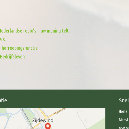
ederlandse regio’s – uw mening telt
a.s.
e herroepingsfunctie
Bedrijfsleven
tie
Snel
Home
Meest 
NSV Ma