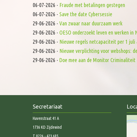
06-07-2026
-
Fraude met betalingen gestegen
06-07-2026
-
Save the date Cybersessie
29-06-2026
-
Van zwaar naar duurzaam werk
29-06-2026
-
OESO onderzoekt leven en werken in N
29-06-2026
-
Nieuwe regels netcapaciteit per 1 juli 
29-06-2026
-
Nieuwe verplichting voor webshops: d
29-06-2026
-
Doe mee aan de Monitor Criminaliteit 
Secretariaat
Loca
Havenstraat 41 A
1736 KD Zijdewind
T 0226 - 423 685