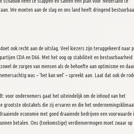
igen schaduw heen te stappen en samen een plan voor Nederland te
taan. We moeten aan de slag en ons land heeft dringend bestuurbaa
 doet ook recht aan de uitslag. Veel kiezers zijn teruggekeerd naar p
partijen CDA en D66. Met het oog op stabiliteit en bestuurbaarheid 
lt zowel de zorgen van mensen als de behoefte aan optimisme en daa
emersachtig was – ‘het kan wel’ – spreekt aan. Laat dat ook de rod
dt: voor ondernemers gaat het uiteindelijk om de inhoud van het
e grootste obstakels die zij ervaren en die het ondernemingsklimaa
d draaiende economie met goed draaiende bedrijven een voorwaarde 
kunnen betalen. Ons (toekomstige) verdienvermogen moet zwaar op 