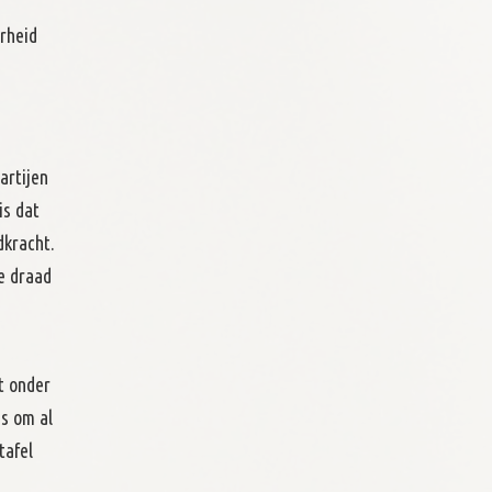
rheid
artijen
is dat
dkracht.
e draad
t onder
is om al
tafel