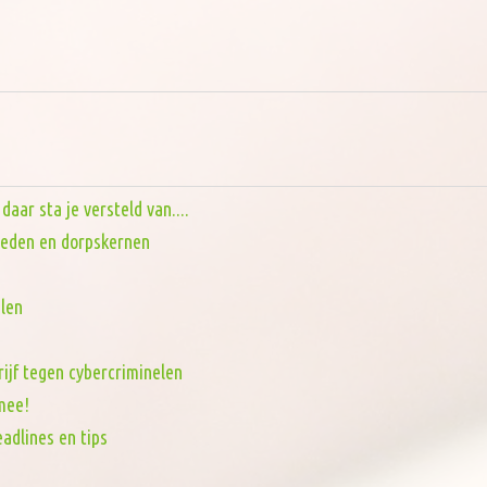
aar sta je versteld van....
steden en dorpskernen
len
rijf tegen cybercriminelen
mee!
adlines en tips