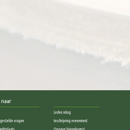
 naar
Leden inlog
gestelde vragen
Inschrijving evenement
rktplaats
Opgave bijeenkomst