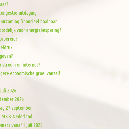
baar?
tcongestie-uitdaging
uurzaming financieel haalbaar
oordelijk voor energiebesparing?
orbereid?
eldruk
 geven?
n stroom en internet?
ogere economische groei vanzelf
juli 2026
eptember 2026
dag 27 september
van MKB-Nederland
mers vanaf 1 juli 2026