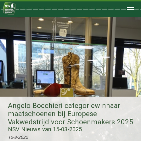
Welkom
Home
Zoeken
Foto's
●
●
Angelo Bocchieri categoriewinnaar
maatschoenen bij Europese
Vakwedstrijd voor Schoenmakers 2025
NSV Nieuws van 15-03-2025
15-3-2025